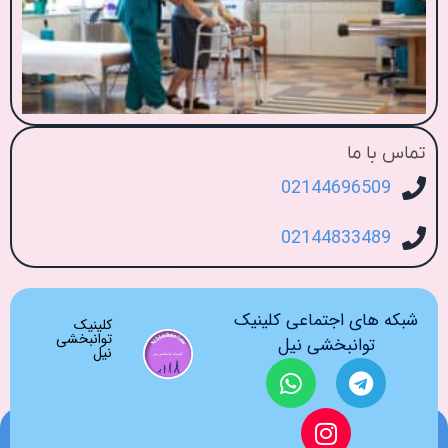
تماس با ما
02144696509
02144833489
شبکه های اجتماعی کلینیک
کلینیک
توانبخشی
توانبخشی نیل
نیل