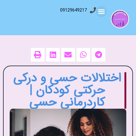
09129649217
اختلالات حسی و درکی
حرکتی کودکان |
کاردرمانی حسی