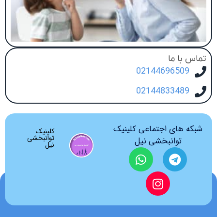
تماس با ما
02144696509
02144833489
شبکه های اجتماعی کلینیک
کلینیک
توانبخشی
توانبخشی نیل
نیل