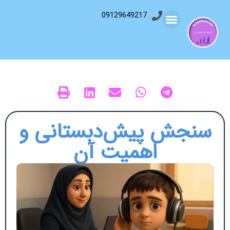
09129649217
سنجش پیش‌دبستانی و
اهمیت آن