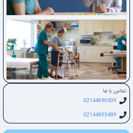
ک
س
۵
تماس با ما
02144696509
02144833489