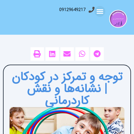
09129649217
توجه و تمرکز در کودکان
| نشانه‌ها و نقش
کاردرمانی